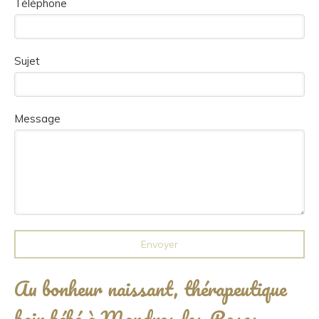
Téléphone
Sujet
Message
Envoyer
Au bonheur naissant, thérapeutique
bain bébé à Mandres-les-Roses