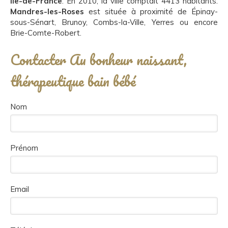
Île-de-France
. En 2010, la ville comptait 4413 habitants.
Mandres-les-Roses
est située à proximité de Épinay-
sous-Sénart, Brunoy, Combs-la-Ville, Yerres ou encore
Brie-Comte-Robert.
Contacter Au bonheur naissant,
thérapeutique bain bébé
Nom
Prénom
Email