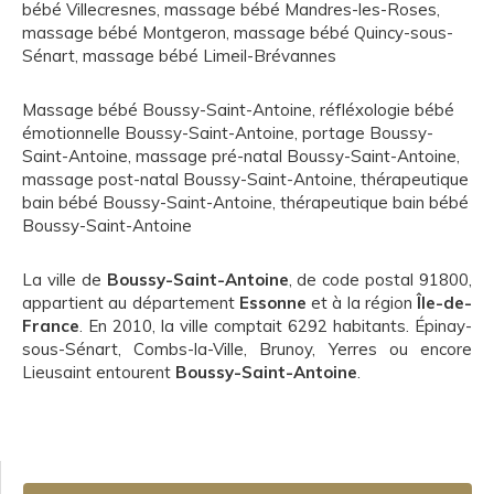
bébé Villecresnes
,
massage bébé Mandres-les-Roses
,
massage bébé Montgeron
,
massage bébé Quincy-sous-
Sénart
,
massage bébé Limeil-Brévannes
Massage bébé Boussy-Saint-Antoine
,
réfléxologie bébé
émotionnelle Boussy-Saint-Antoine
,
portage Boussy-
Saint-Antoine
,
massage pré-natal Boussy-Saint-Antoine
,
massage post-natal Boussy-Saint-Antoine
,
thérapeutique
bain bébé Boussy-Saint-Antoine
,
thérapeutique bain bébé
Boussy-Saint-Antoine
La ville de
Boussy-Saint-Antoine
, de code postal 91800,
appartient au département
Essonne
et à la région
Île-de-
France
. En 2010, la ville comptait 6292 habitants. Épinay-
sous-Sénart, Combs-la-Ville, Brunoy, Yerres ou encore
Lieusaint entourent
Boussy-Saint-Antoine
.