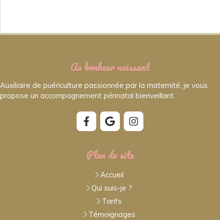
Au bonheur naissant
Auxiliaire de puériculture passionnée par la maternité, je vous
propose un accompagnement périnatal bienveillant
Plan du site
Accueil
Qui suis-je ?
Tarifs
Témoignages