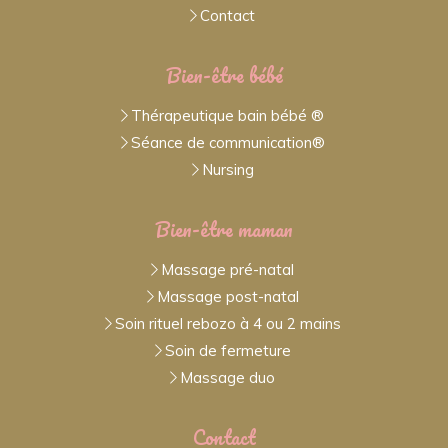
Contact
Bien-être bébé
Thérapeutique bain bébé ®
Séance de communication®
Nursing
Bien-être maman
Massage pré-natal
Massage post-natal
Soin rituel rebozo à 4 ou 2 mains
Soin de fermeture
Massage duo
Contact