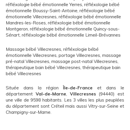
réfléxologie bébé émotionnelle Yerres
,
réfléxologie bébé
émotionnelle Boussy-Saint-Antoine
,
réfléxologie bébé
émotionnelle Villecresnes
,
réfléxologie bébé émotionnelle
Mandres-les-Roses
,
réfléxologie bébé émotionnelle
Montgeron
,
réfléxologie bébé émotionnelle Quincy-sous-
Sénart
,
réfléxologie bébé émotionnelle Limeil-Brévannes
Massage bébé Villecresnes
,
réfléxologie bébé
émotionnelle Villecresnes
,
portage Villecresnes
,
massage
pré-natal Villecresnes
,
massage post-natal Villecresnes
,
thérapeutique bain bébé Villecresnes
,
thérapeutique bain
bébé Villecresnes
Située dans la région
Île-de-France
et dans le
département
Val-de-Marne
,
Villecresnes
(94440) est
une ville de 9598 habitants. Les 3 villes les plus peuplées
du département sont Créteil mais aussi Vitry-sur-Seine et
Champigny-sur-Marne.