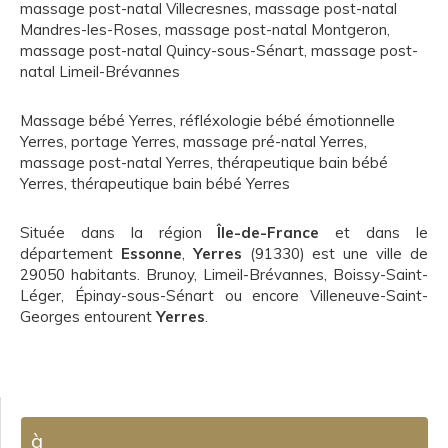
massage post-natal Villecresnes
,
massage post-natal
Mandres-les-Roses
,
massage post-natal Montgeron
,
massage post-natal Quincy-sous-Sénart
,
massage post-
natal Limeil-Brévannes
Massage bébé Yerres
,
réfléxologie bébé émotionnelle
Yerres
,
portage Yerres
,
massage pré-natal Yerres
,
massage post-natal Yerres
,
thérapeutique bain bébé
Yerres
,
thérapeutique bain bébé Yerres
Située dans la région
Île-de-France
et dans le
département
Essonne
,
Yerres
(91330) est une ville de
29050 habitants. Brunoy, Limeil-Brévannes, Boissy-Saint-
Léger, Épinay-sous-Sénart ou encore Villeneuve-Saint-
Georges entourent
Yerres
.
à